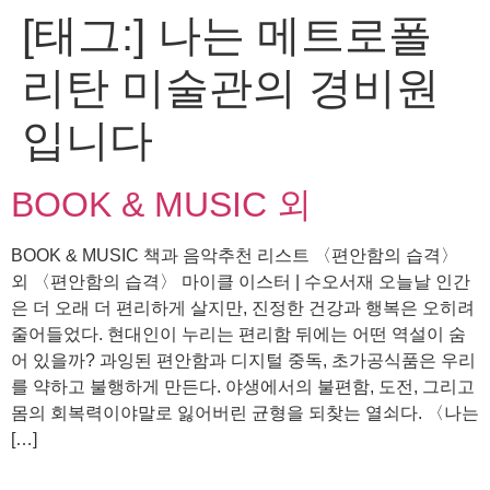
[태그:]
나는 메트로폴
콘
텐
리탄 미술관의 경비원
츠
로
입니다
건
너
뛰
BOOK & MUSIC 외
기
BOOK & MUSIC 책과 음악추천 리스트 〈편안함의 습격〉
외 〈편안함의 습격〉 마이클 이스터 | 수오서재 오늘날 인간
은 더 오래 더 편리하게 살지만, 진정한 건강과 행복은 오히려
줄어들었다. 현대인이 누리는 편리함 뒤에는 어떤 역설이 숨
어 있을까? 과잉된 편안함과 디지털 중독, 초가공식품은 우리
를 약하고 불행하게 만든다. 야생에서의 불편함, 도전, 그리고
몸의 회복력이야말로 잃어버린 균형을 되찾는 열쇠다. 〈나는
[…]