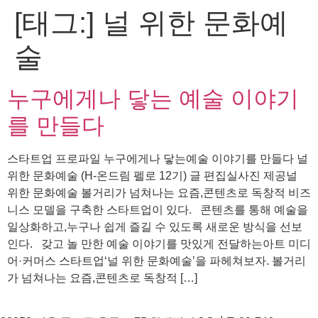
[태그:]
널 위한 문화예
콘
텐
술
츠
로
건
누구에게나 닿는 예술 이야기
너
뛰
를 만들다
기
스타트업 프로파일 누구에게나 닿는예술 이야기를 만들다 널
위한 문화예술 (H-온드림 펠로 12기) 글 편집실사진 제공널
위한 문화예술 볼거리가 넘쳐나는 요즘,콘텐츠로 독창적 비즈
니스 모델을 구축한 스타트업이 있다. 콘텐츠를 통해 예술을
일상화하고,누구나 쉽게 즐길 수 있도록 새로운 방식을 선보
인다. 갖고 놀 만한 예술 이야기를 맛있게 전달하는아트 미디
어·커머스 스타트업‘널 위한 문화예술’을 파헤쳐보자. 볼거리
가 넘쳐나는 요즘,콘텐츠로 독창적 […]