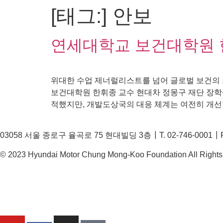
[태그:]
안보
콘
텐
츠
연세대학교 보건대학원 
로
건
너
위대한 수업 제너럴리스트를 넘어 글로벌 보건의
뛰
보건대학원 한휘종 교수 현대차 정몽구 재단 장학
기
적했지만, 개발도상국의 대응 체계는 여전히 개선할
03058 서울 종로구 율곡로 75 현대빌딩 3층┃T. 02-746-0001┃F. 
© 2023 Hyundai Motor Chung Mong-Koo Foundation All Rights