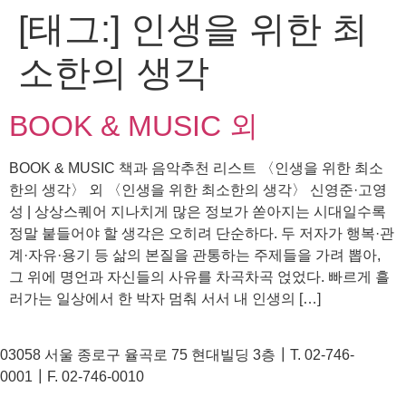
[태그:]
인생을 위한 최
콘
텐
소한의 생각
츠
로
건
BOOK & MUSIC 외
너
뛰
BOOK & MUSIC 책과 음악추천 리스트 〈인생을 위한 최소
기
한의 생각〉 외 〈인생을 위한 최소한의 생각〉 신영준·고영
성 | 상상스퀘어 지나치게 많은 정보가 쏟아지는 시대일수록
정말 붙들어야 할 생각은 오히려 단순하다. 두 저자가 행복·관
계·자유·용기 등 삶의 본질을 관통하는 주제들을 가려 뽑아,
그 위에 명언과 자신들의 사유를 차곡차곡 얹었다. 빠르게 흘
러가는 일상에서 한 박자 멈춰 서서 내 인생의 […]
03058 서울 종로구 율곡로 75 현대빌딩 3층┃T. 02-746-
0001┃F. 02-746-0010