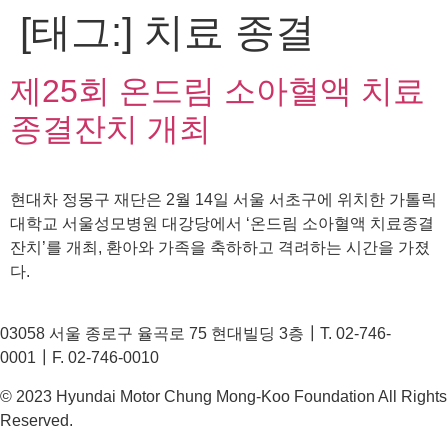
[태그:]
치료 종결
콘
텐
츠
제25회 온드림 소아혈액 치료
로
건
종결잔치 개최
너
뛰
기
현대차 정몽구 재단은 2월 14일 서울 서초구에 위치한 가톨릭
대학교 서울성모병원 대강당에서 ‘온드림 소아혈액 치료종결
잔치’를 개최, 환아와 가족을 축하하고 격려하는 시간을 가졌
다.
03058 서울 종로구 율곡로 75 현대빌딩 3층┃T. 02-746-
0001┃F. 02-746-0010
© 2023 Hyundai Motor Chung Mong-Koo Foundation All Rights
Reserved.