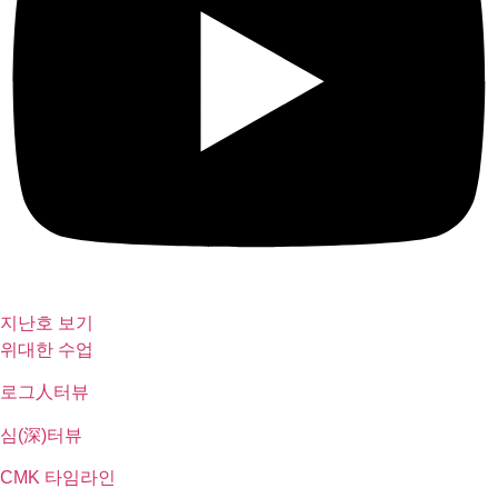
지난호 보기
위대한 수업
로그人터뷰
심(深)터뷰
CMK 타임라인