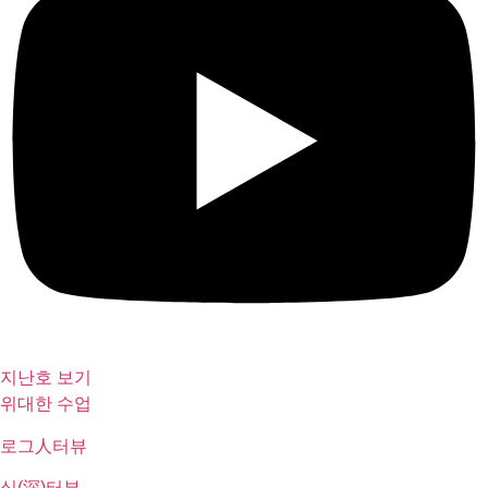
지난호 보기
위대한 수업
로그人터뷰
심(深)터뷰