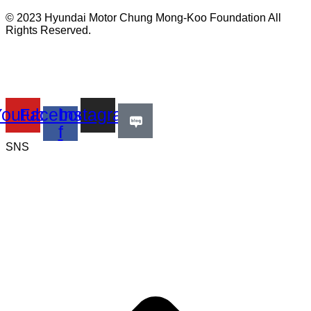
© 2023 Hyundai Motor Chung Mong-Koo Foundation All
Rights Reserved.
Youtube
Facebook-
Instagram
f
SNS