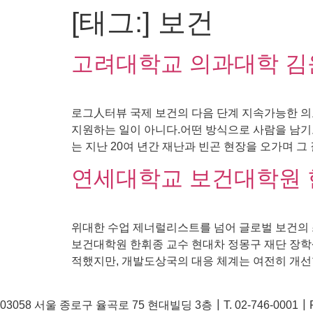
[태그:]
보건
콘
텐
츠
고려대학교 의과대학 김
로
건
너
로그人터뷰 국제 보건의 다음 단계 지속가능한 의
뛰
지원하는 일이 아니다.어떤 방식으로 사람을 남기
기
는 지난 20여 년간 재난과 빈곤 현장을 오가며 그
연세대학교 보건대학원 
위대한 수업 제너럴리스트를 넘어 글로벌 보건의
보건대학원 한휘종 교수 현대차 정몽구 재단 장학
적했지만, 개발도상국의 대응 체계는 여전히 개선할
03058 서울 종로구 율곡로 75 현대빌딩 3층┃T. 02-746-0001┃F. 