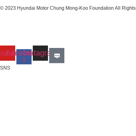
© 2023 Hyundai Motor Chung Mong-Koo Foundation All Rights
outube
Facebook-
Instagram
f
SNS