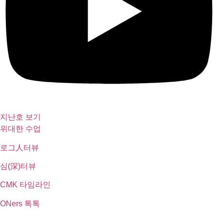
지난호 보기
위대한 수업
로그人터뷰
심(深)터뷰
CMK 타임라인
ONers 톡톡