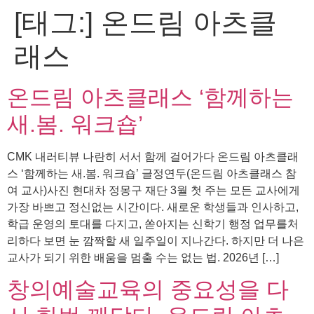
[태그:]
온드림 아츠클
콘
텐
래스
츠
로
건
온드림 아츠클래스 ‘함께하는
너
뛰
새.봄. 워크숍’
기
CMK 내러티뷰 나란히 서서 함께 걸어가다 온드림 아츠클래
스 ‘함께하는 새.봄. 워크숍’ 글정연두(온드림 아츠클래스 참
여 교사)사진 현대차 정몽구 재단 3월 첫 주는 모든 교사에게
가장 바쁘고 정신없는 시간이다. 새로운 학생들과 인사하고,
학급 운영의 토대를 다지고, 쏟아지는 신학기 행정 업무를처
리하다 보면 눈 깜짝할 새 일주일이 지나간다. 하지만 더 나은
교사가 되기 위한 배움을 멈출 수는 없는 법. 2026년 […]
창의예술교육의 중요성을 다