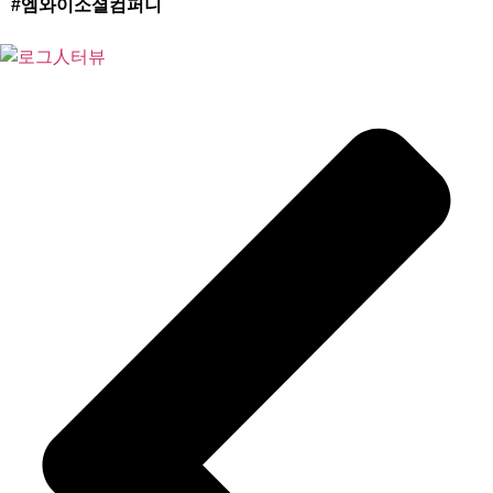
#엠와이소셜컴퍼니