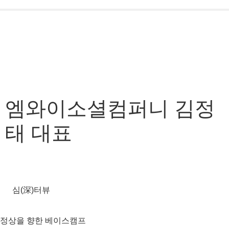
엠와이소셜컴퍼니 김정
태 대표
심(深)터뷰
정상을 향한 베이스캠프