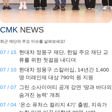
07 / 10
현대차 정몽구 스칼러십, 14년간 1,400
명 미래인재 대상 790억 원 지원
07 / 07
그린 소사이어티 공개 강연 ‘땅과 바다의
숨겨진 능력’ 개최
07 / 04
‘온소 퓨처스 컬리지 4기’ 출범, 지속가
능한 미래 이끌 대학생 30명 선발
06 / 22
온드림 글로벌 아카데미 심화과정
APOHS 3기 국제기구 현장 체험
05 / 30
40:1 경쟁 뚫고 사회문제 해결할 임팩트
스타트업 20팀 최종 선정
CMK 매거진 소식
뉴스레터로 받아보세요!