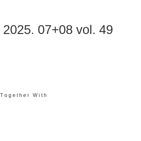
2025. 07+08 vol. 49
T
o
g
e
t
h
e
r
W
i
t
h