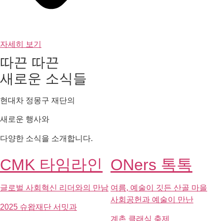
다양한 소식을 소개합니다.
CMK 타임라인
ONers 톡톡
글로벌 사회혁신 리더와의 만남
여름, 예술이 깃든 산골 마을
사회공헌과 예술이 만난
2025 슈왑재단 서밋과
계촌 클래식 축제
온드림 소사이어티
사회공헌과
글로벌 사회혁신
예술이 만난
리더와의 만남
계촌 클래식 축제
2025 슈왑재단 서밋과
스타트업 프로
온드림 소사이어티
파일
CMK 인사이드
시각장애인이