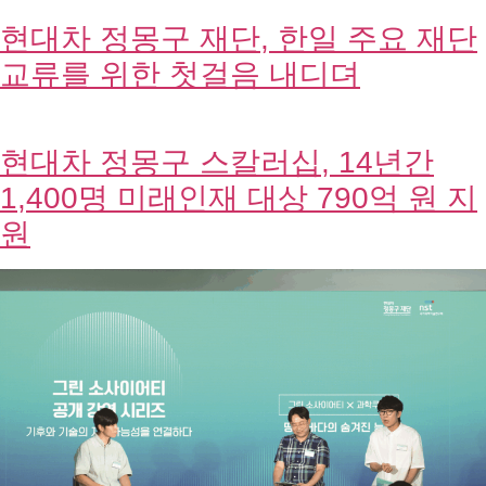
그린 소사이어티 공개 강연 ‘땅과 바
다의 숨겨진 능력’ 개최
‘온소 퓨처스 컬리지 4기’ 출범, 지속