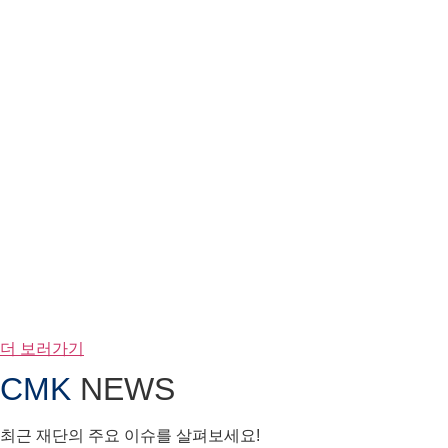
더 보러가기
CMK
NEWS
최근 재단의 주요 이슈를 살펴보세요!
07 / 15
현대차 정몽구 재단, 한일 주요 재단 교
류를 위한 첫걸음 내디뎌
07 / 10
현대차 정몽구 스칼러십, 14년간 1,400
명 미래인재 대상 790억 원 지원
07 / 07
그린 소사이어티 공개 강연 ‘땅과 바다의
숨겨진 능력’ 개최
07 / 04
‘온소 퓨처스 컬리지 4기’ 출범, 지속가