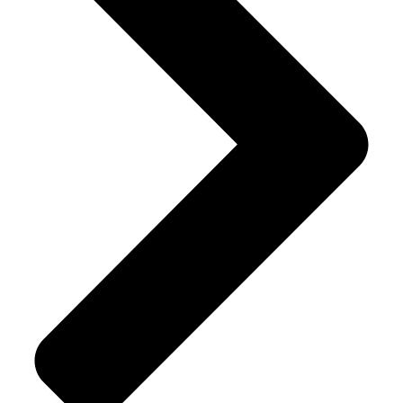
자세히 보기
따끈 따끈
새로운 소식들
현대차 정몽구 재단의
새로운 행사와