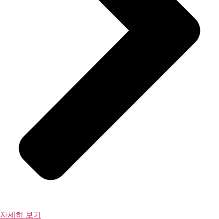
자세히 보기
정몽구 명예회장의 사회공헌
우리 사회의
약자를 돌아보고
희망 사다리를
세워야 한다