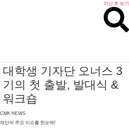
콘
지난 호 보기
텐
츠
로
건
너
뛰
기
대학생 기자단 오너스 3
기의 첫 출발, 발대식 &
워크숍
CMK NEWS
재단의 주요 이슈를 한눈에!